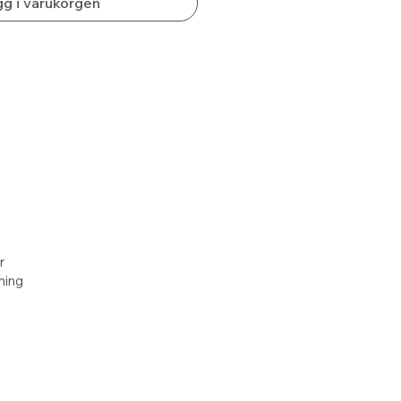
g i varukorgen
r
lning