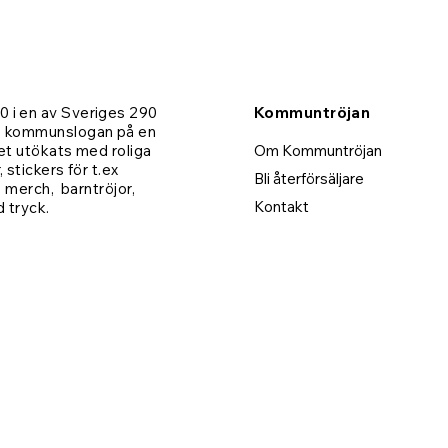
 i en av Sveriges 290
Kommuntröjan
- kommunslogan på en
Karlskoga | Barntröja
Ale | Barntröja
Växjö | T-shirt
Eda | Mugg
et utökats med roliga
Om Kommuntröjan
 stickers för t.ex
Pris
Pris
Pris
Pris
279,00 kr
279,00 kr
279,00 kr
189,00 kr
Bli återförsäljare
, merch, barntröjor,
Kontakt
d tryck.
Lägg i varukorgen
Lägg i varukorgen
Lägg i varukorgen
Lägg i varukorgen