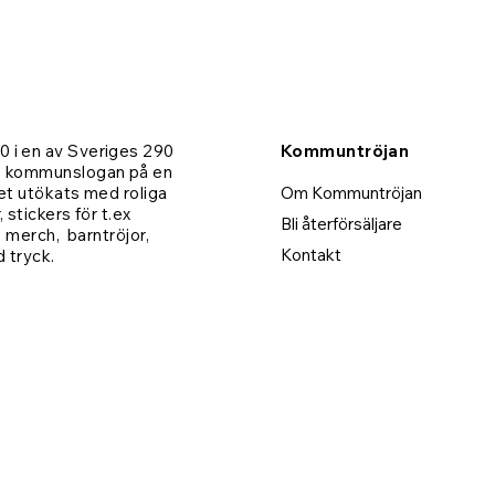
 i en av Sveriges 290
Kommuntröjan
- kommunslogan på en
Karlskoga | Barntröja
Ale | Barntröja
Växjö | T-shirt
Eda | Mugg
et utökats med roliga
Om Kommuntröjan
 stickers för t.ex
Pris
Pris
Pris
Pris
279,00 kr
279,00 kr
279,00 kr
189,00 kr
Bli återförsäljare
, merch, barntröjor,
Kontakt
d tryck.
Lägg i varukorgen
Lägg i varukorgen
Lägg i varukorgen
Lägg i varukorgen