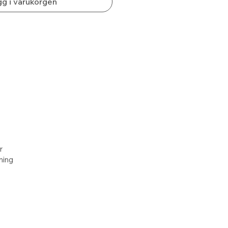
g i varukorgen
r
lning