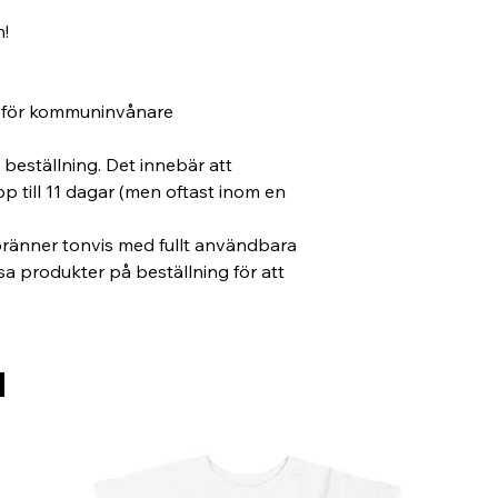
! 
t för kommuninvånare
beställning. Det innebär att 
pp till 11 dagar (men oftast inom en 
bränner tonvis med fullt användbara 
issa produkter på beställning för att 
d