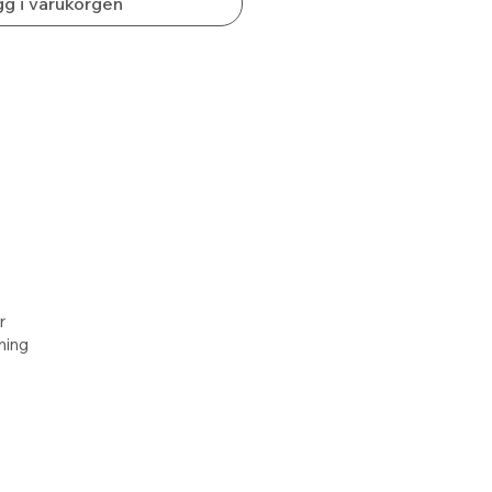
g i varukorgen
r
lning