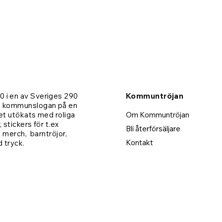
 i en av Sveriges 290
Kommuntröjan
- kommunslogan på en
Karlskoga | Barntröja
Ale | Barntröja
Växjö | T-shirt
Eda | Mugg
et utökats med roliga
Om Kommuntröjan
 stickers för t.ex
Pris
Pris
Pris
Pris
279,00 kr
279,00 kr
279,00 kr
189,00 kr
Bli återförsäljare
, merch, barntröjor,
Kontakt
d tryck.
Lägg i varukorgen
Lägg i varukorgen
Lägg i varukorgen
Lägg i varukorgen